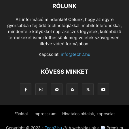
RÓLUNK
Az információ mindenkié! Célunk, hogy az egyre
gyorsabban fejlődő technológiákkal, mobiletelefonokkal,
mindenféle kütyükkel naprakészek legyetek, különböző
termékeket ismertethessünk meg veletek szövegesen,
illetve videó formájában.
Kapcsolat:
info@tech2.hu
KÖVESS MINKET
Főoldal
Impresszum
Hivatalos oldalak, kapcsolat
Copyright © 2023 -
Tech2.hu
/// A weboldalunk a
Prémium