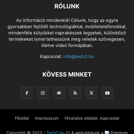
RÓLUNK
Az információ mindenkié! Célunk, hogy az egyre
gyorsabban fejlődő technológiákkal, mobiletelefonokkal,
mindenféle kütyükkel naprakészek legyetek, különböző
termékeket ismertethessünk meg veletek szövegesen,
illetve videó formájában.
Kapcsolat:
info@tech2.hu
KÖVESS MINKET
Főoldal
Impresszum
Hivatalos oldalak, kapcsolat
Copyright © 2023 -
Tech2.hu
/// A weboldalunk a
Prémium