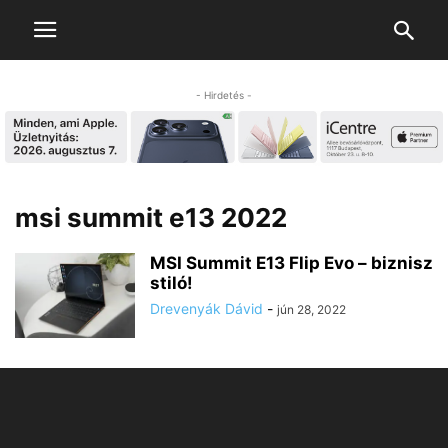
- Hirdetés -
msi summit e13 2022
MSI Summit E13 Flip Evo – biznisz
stiló!
Drevenyák Dávid
-
jún 28, 2022