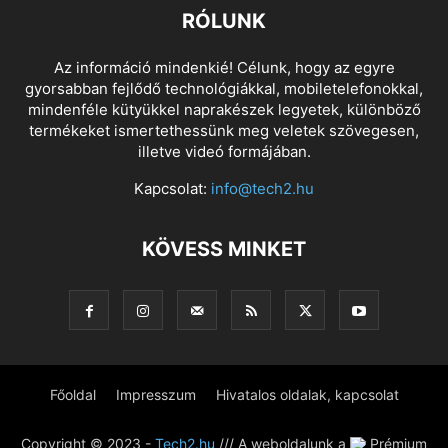
RÓLUNK
Az információ mindenkié! Célunk, hogy az egyre
gyorsabban fejlődő technológiákkal, mobiletelefonokkal,
mindenféle kütyükkel naprakészek legyetek, különböző
termékeket ismertethessünk meg veletek szövegesen,
illetve videó formájában.
Kapcsolat:
info@tech2.hu
KÖVESS MINKET
Főoldal
Impresszum
Hivatalos oldalak, kapcsolat
Copyright © 2023 -
Tech2.hu
/// A weboldalunk a
Prémium