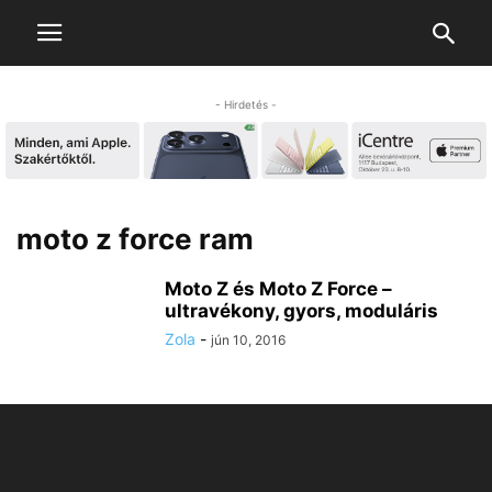
- Hirdetés -
moto z force ram
Moto Z és Moto Z Force –
ultravékony, gyors, moduláris
Zola
-
jún 10, 2016