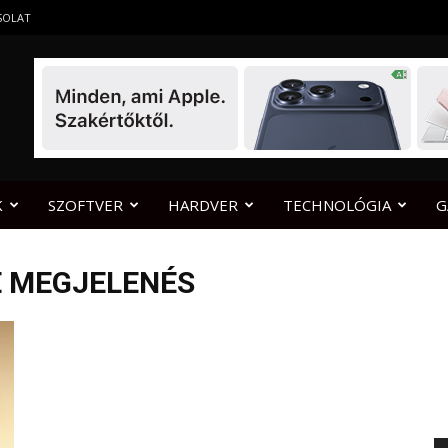
SOLAT
K
SZOFTVER
HARDVER
TECHNOLÓGIA
G
E MEGJELENÉS