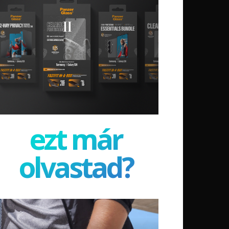
ezt már
olvastad?