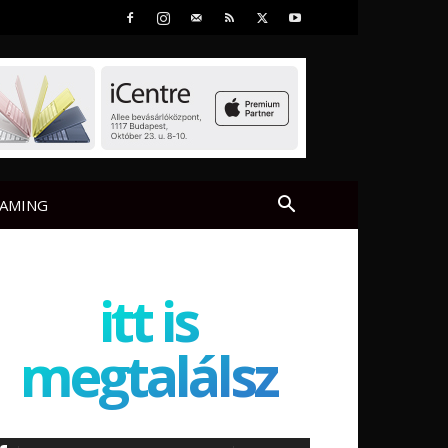
AMING
itt is
megtalálsz