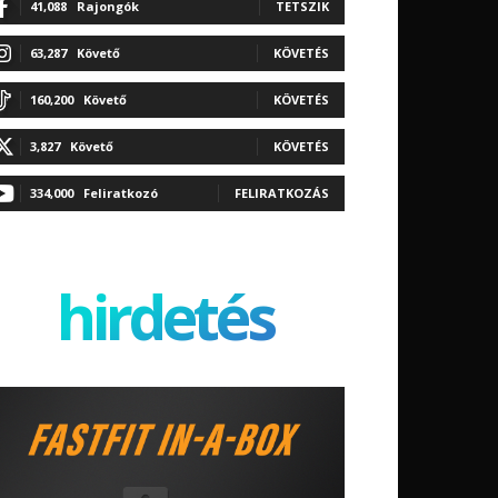
41,088
Rajongók
TETSZIK
63,287
Követő
KÖVETÉS
160,200
Követő
KÖVETÉS
3,827
Követő
KÖVETÉS
334,000
Feliratkozó
FELIRATKOZÁS
hirdetés