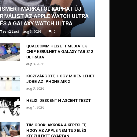
ISMERT MÁRKÁTÓL KAPHAT ÚJ
RIVÁLIST AZ APPLE WATCH ULTRA
ÉS A GALAXY WATCH ULTRA
Tech2 Laci
-
aug 3, 2026
0
QUALCOMM HELYETT MEDIATEK
CHIP KERÜLHET A GALAXY TAB S12
ULTRÁBA
aug 3, 2026
KISZIVÁRGOTT, HOGY MIBEN LEHET
JOBB AZ IPHONE AIR 2
aug 3, 2026
HELIX: DESCENT N ASCENT TESZT
aug 1, 2026
TIM COOK: AKKORA A KERESLET,
HOGY AZ APPLE NEM TUD ELÉG
KÉSZÜLÉKET GYÁRTANI