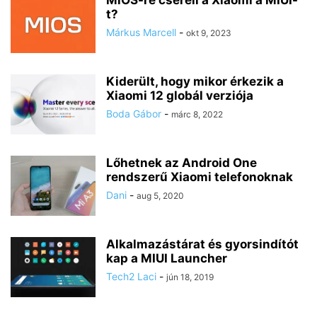
MiOS-re cseréli a Xiaomi a MIUI-
t?
Márkus Marcell
-
okt 9, 2023
Kiderült, hogy mikor érkezik a
Xiaomi 12 globál verziója
Boda Gábor
-
márc 8, 2022
Lőhetnek az Android One
rendszerű Xiaomi telefonoknak
Dani
-
aug 5, 2020
Alkalmazástárat és gyorsindítót
kap a MIUI Launcher
Tech2 Laci
-
jún 18, 2019