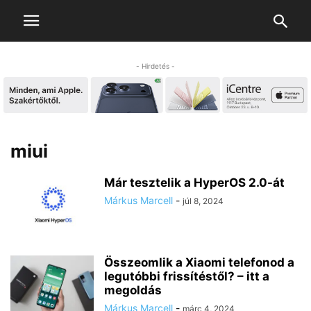
- Hirdetés -
miui
Már tesztelik a HyperOS 2.0-át
Márkus Marcell
-
júl 8, 2024
Összeomlik a Xiaomi telefonod a
legutóbbi frissítéstől? – itt a
megoldás
Márkus Marcell
-
márc 4, 2024