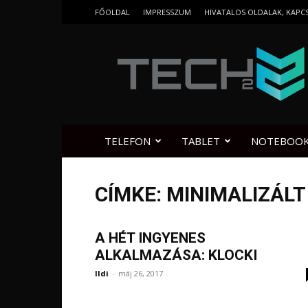
FŐOLDAL
IMPRESSZUM
HIVATALOS OLDALAK, KAPC
Tech2.hu
TELEFON
TABLET
NOTEBOO
CÍMKE: MINIMALIZÁL
A HÉT INGYENES
ALKALMAZÁSA: KLOCKI
Ildi
-
máj 26, 2017