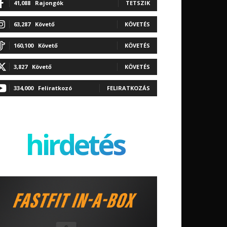
41,088
Rajongók
TETSZIK
63,287
Követő
KÖVETÉS
160,100
Követő
KÖVETÉS
3,827
Követő
KÖVETÉS
334,000
Feliratkozó
FELIRATKOZÁS
hirdetés