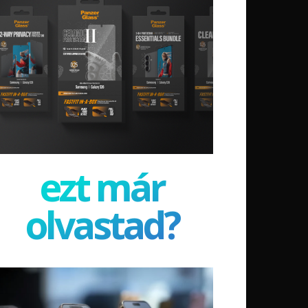
ezt már
olvastad?