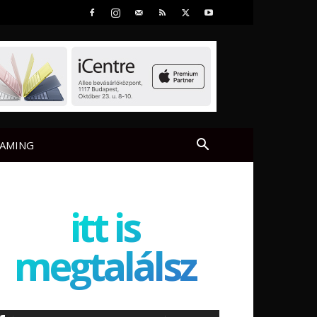
AMING
itt is
megtalálsz