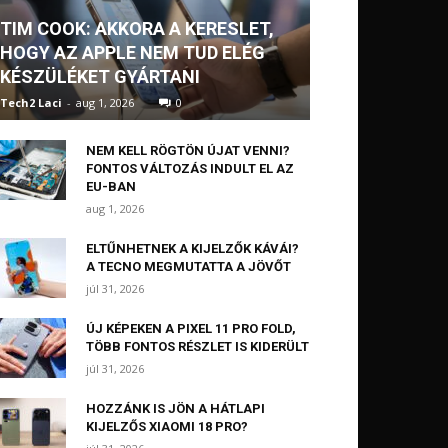
TIM COOK: AKKORA A KERESLET,
HOGY AZ APPLE NEM TUD ELÉG
KÉSZÜLÉKET GYÁRTANI
Tech2 Laci
-
aug 1, 2026
0
NEM KELL RÖGTÖN ÚJAT VENNI?
FONTOS VÁLTOZÁS INDULT EL AZ
EU-BAN
aug 1, 2026
ELTŰNHETNEK A KIJELZŐK KÁVÁI?
A TECNO MEGMUTATTA A JÖVŐT
júl 31, 2026
ÚJ KÉPEKEN A PIXEL 11 PRO FOLD,
TÖBB FONTOS RÉSZLET IS KIDERÜLT
júl 31, 2026
HOZZÁNK IS JÖN A HÁTLAPI
KIJELZŐS XIAOMI 18 PRO?