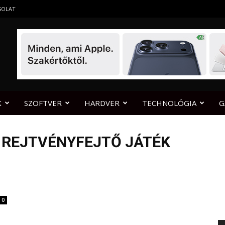
SOLAT
K
SZOFTVER
HARDVER
TECHNOLÓGIA
G
T REJTVÉNYFEJTŐ JÁTÉK
0