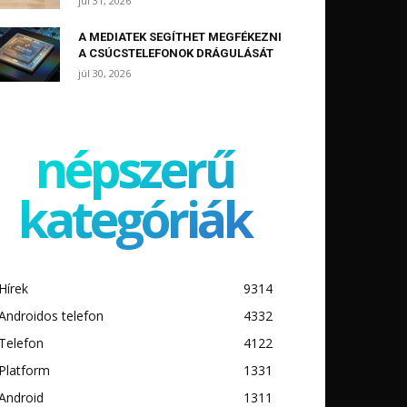
júl 31, 2026
A MEDIATEK SEGÍTHET MEGFÉKEZNI
A CSÚCSTELEFONOK DRÁGULÁSÁT
júl 30, 2026
népszerű
kategóriák
Hírek
9314
Androidos telefon
4332
Telefon
4122
Platform
1331
Android
1311