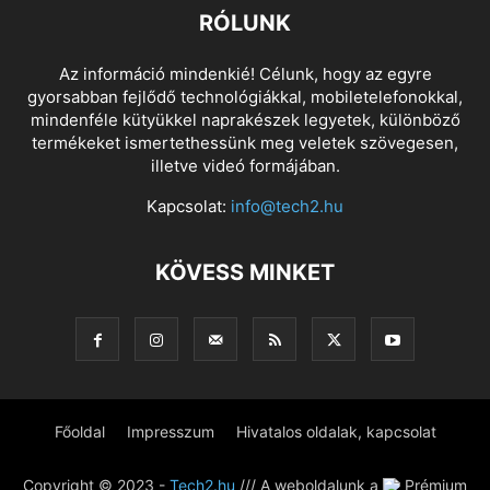
RÓLUNK
Az információ mindenkié! Célunk, hogy az egyre
gyorsabban fejlődő technológiákkal, mobiletelefonokkal,
mindenféle kütyükkel naprakészek legyetek, különböző
termékeket ismertethessünk meg veletek szövegesen,
illetve videó formájában.
Kapcsolat:
info@tech2.hu
KÖVESS MINKET
Főoldal
Impresszum
Hivatalos oldalak, kapcsolat
Copyright © 2023 -
Tech2.hu
/// A weboldalunk a
Prémium