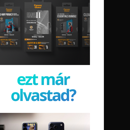
ezt már
olvastad?