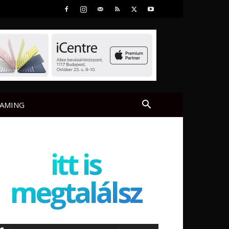
AMING
itt is
megtalálsz