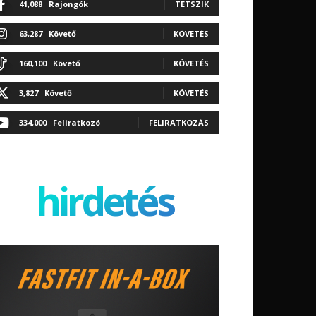
41,088
Rajongók
TETSZIK
63,287
Követő
KÖVETÉS
160,100
Követő
KÖVETÉS
3,827
Követő
KÖVETÉS
334,000
Feliratkozó
FELIRATKOZÁS
hirdetés