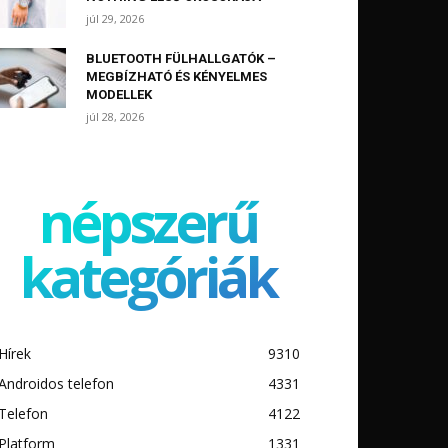
júl 29, 2026
BLUETOOTH FÜLHALLGATÓK –
MEGBÍZHATÓ ÉS KÉNYELMES
MODELLEK
júl 28, 2026
népszerű
kategóriák
Hírek
9310
Androidos telefon
4331
Telefon
4122
Platform
1331