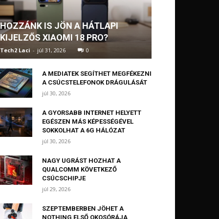
HOZZÁNK IS JÖN A HÁTLAPI
KIJELZŐS XIAOMI 18 PRO?
Tech2 Laci
-
júl 31, 2026
0
A MEDIATEK SEGÍTHET MEGFÉKEZNI
A CSÚCSTELEFONOK DRÁGULÁSÁT
júl 30, 2026
A GYORSABB INTERNET HELYETT
EGÉSZEN MÁS KÉPESSÉGÉVEL
SOKKOLHAT A 6G HÁLÓZAT
júl 30, 2026
NAGY UGRÁST HOZHAT A
QUALCOMM KÖVETKEZŐ
CSÚCSCHIPJE
júl 29, 2026
SZEPTEMBERBEN JÖHET A
NOTHING ELSŐ OKOSÓRÁJA