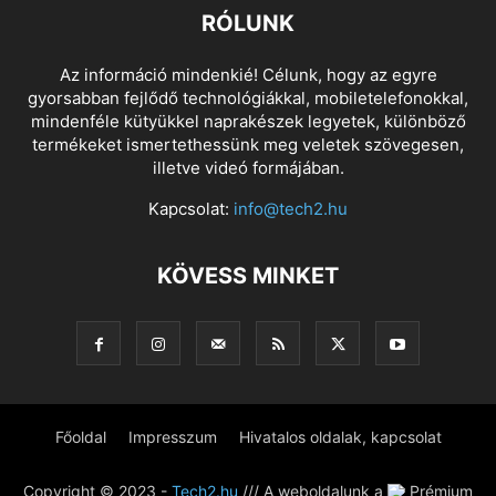
RÓLUNK
Az információ mindenkié! Célunk, hogy az egyre
gyorsabban fejlődő technológiákkal, mobiletelefonokkal,
mindenféle kütyükkel naprakészek legyetek, különböző
termékeket ismertethessünk meg veletek szövegesen,
illetve videó formájában.
Kapcsolat:
info@tech2.hu
KÖVESS MINKET
Főoldal
Impresszum
Hivatalos oldalak, kapcsolat
Copyright © 2023 -
Tech2.hu
/// A weboldalunk a
Prémium