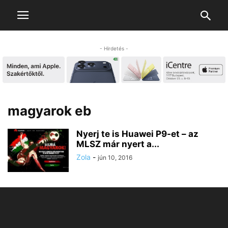
- Hirdetés -
magyarok eb
Nyerj te is Huawei P9-et – az
MLSZ már nyert a...
Zola
-
jún 10, 2016