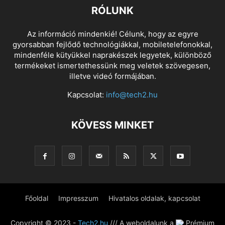
RÓLUNK
Az információ mindenkié! Célunk, hogy az egyre
gyorsabban fejlődő technológiákkal, mobiletelefonokkal,
mindenféle kütyükkel naprakészek legyetek, különböző
termékeket ismertethessünk meg veletek szövegesen,
illetve videó formájában.
Kapcsolat:
info@tech2.hu
KÖVESS MINKET
Főoldal
Impresszum
Hivatalos oldalak, kapcsolat
Copyright © 2023 -
Tech2.hu
/// A weboldalunk a
Prémium