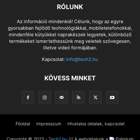
RÓLUNK
Az információ mindenkié! Célunk, hogy az egyre
gyorsabban fejlődő technológiákkal, mobiletelefonokkal,
mindenféle kütyükkel naprakészek legyetek, különböző
termékeket ismertethessünk meg veletek szövegesen,
illetve videó formájában.
Kapcsolat:
info@tech2.hu
KÖVESS MINKET
Főoldal
Impresszum
Hivatalos oldalak, kapcsolat
Copyright © 2023 -
Tech2.hu
/// A weboldalunk a
Prémium