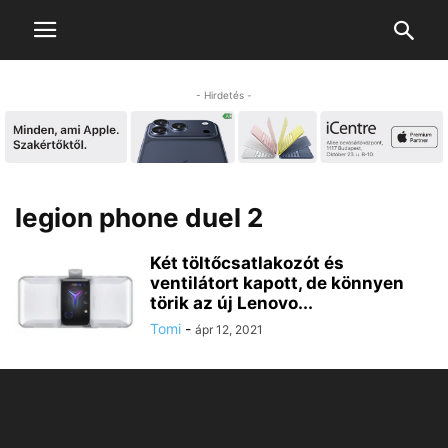
- Hirdetés -
legion phone duel 2
Két töltőcsatlakozót és
ventilátort kapott, de könnyen
törik az új Lenovo...
Tomi
-
ápr 12, 2021