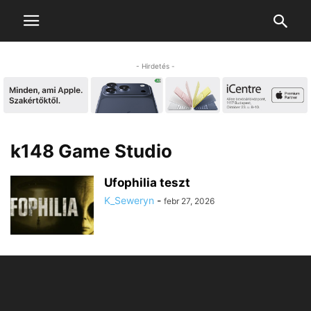
- Hirdetés -
k148 Game Studio
Ufophilia teszt
K_Seweryn
-
febr 27, 2026