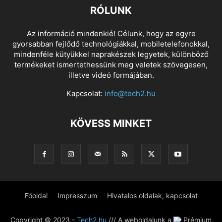
RÓLUNK
Az információ mindenkié! Célunk, hogy az egyre
gyorsabban fejlődő technológiákkal, mobiletelefonokkal,
mindenféle kütyükkel naprakészek legyetek, különböző
termékeket ismertethessünk meg veletek szövegesen,
illetve videó formájában.
Kapcsolat:
info@tech2.hu
KÖVESS MINKET
Főoldal
Impresszum
Hivatalos oldalak, kapcsolat
Copyright © 2023 -
Tech2.hu
/// A weboldalunk a
Prémium