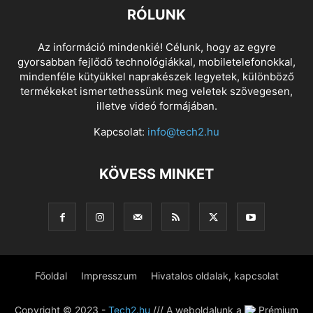
RÓLUNK
Az információ mindenkié! Célunk, hogy az egyre
gyorsabban fejlődő technológiákkal, mobiletelefonokkal,
mindenféle kütyükkel naprakészek legyetek, különböző
termékeket ismertethessünk meg veletek szövegesen,
illetve videó formájában.
Kapcsolat:
info@tech2.hu
KÖVESS MINKET
Főoldal
Impresszum
Hivatalos oldalak, kapcsolat
Copyright © 2023 -
Tech2.hu
/// A weboldalunk a
Prémium