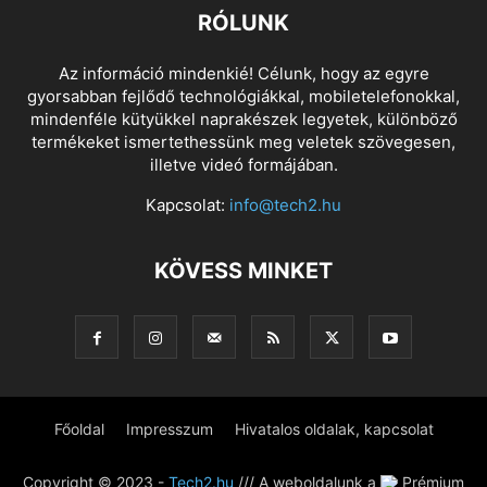
RÓLUNK
Az információ mindenkié! Célunk, hogy az egyre
gyorsabban fejlődő technológiákkal, mobiletelefonokkal,
mindenféle kütyükkel naprakészek legyetek, különböző
termékeket ismertethessünk meg veletek szövegesen,
illetve videó formájában.
Kapcsolat:
info@tech2.hu
KÖVESS MINKET
Főoldal
Impresszum
Hivatalos oldalak, kapcsolat
Copyright © 2023 -
Tech2.hu
/// A weboldalunk a
Prémium