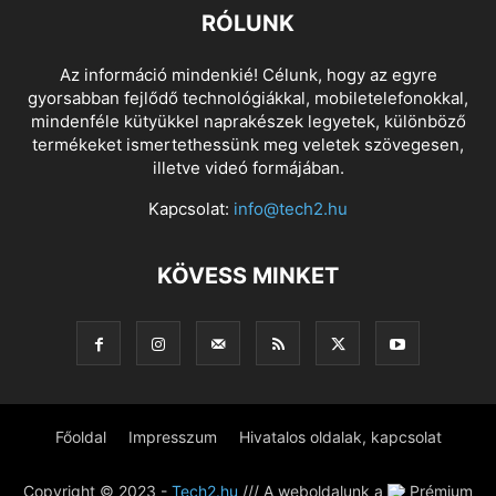
RÓLUNK
Az információ mindenkié! Célunk, hogy az egyre
gyorsabban fejlődő technológiákkal, mobiletelefonokkal,
mindenféle kütyükkel naprakészek legyetek, különböző
termékeket ismertethessünk meg veletek szövegesen,
illetve videó formájában.
Kapcsolat:
info@tech2.hu
KÖVESS MINKET
Főoldal
Impresszum
Hivatalos oldalak, kapcsolat
Copyright © 2023 -
Tech2.hu
/// A weboldalunk a
Prémium