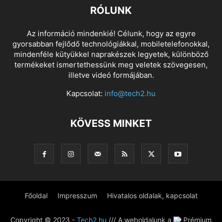
RÓLUNK
Az információ mindenkié! Célunk, hogy az egyre
gyorsabban fejlődő technológiákkal, mobiletelefonokkal,
mindenféle kütyükkel naprakészek legyetek, különböző
termékeket ismertethessünk meg veletek szövegesen,
illetve videó formájában.
Kapcsolat:
info@tech2.hu
KÖVESS MINKET
Főoldal
Impresszum
Hivatalos oldalak, kapcsolat
Copyright © 2023 -
Tech2.hu
/// A weboldalunk a
Prémium