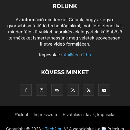
RÓLUNK
Az információ mindenkié! Célunk, hogy az egyre
gyorsabban fejlődő technológiákkal, mobiletelefonokkal,
mindenféle kütyükkel naprakészek legyetek, különböző
termékeket ismertethessünk meg veletek szövegesen,
illetve videó formájában.
Kapcsolat:
info@tech2.hu
KÖVESS MINKET
Főoldal
Impresszum
Hivatalos oldalak, kapcsolat
Copyright © 2023 -
Tech2.hu
/// A weboldalunk a
Prémium