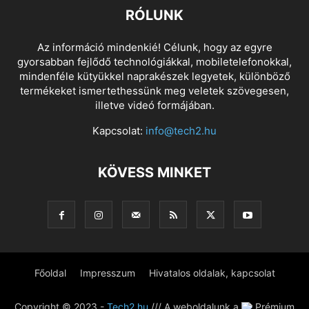
RÓLUNK
Az információ mindenkié! Célunk, hogy az egyre
gyorsabban fejlődő technológiákkal, mobiletelefonokkal,
mindenféle kütyükkel naprakészek legyetek, különböző
termékeket ismertethessünk meg veletek szövegesen,
illetve videó formájában.
Kapcsolat:
info@tech2.hu
KÖVESS MINKET
Főoldal
Impresszum
Hivatalos oldalak, kapcsolat
Copyright © 2023 -
Tech2.hu
/// A weboldalunk a
Prémium