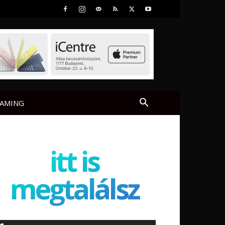
AMING
itt is
megtalálsz