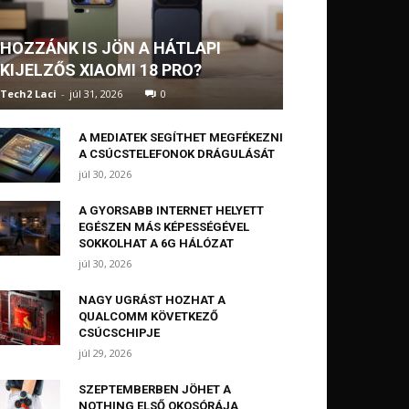
HOZZÁNK IS JÖN A HÁTLAPI
KIJELZŐS XIAOMI 18 PRO?
Tech2 Laci
-
júl 31, 2026
0
A MEDIATEK SEGÍTHET MEGFÉKEZNI
A CSÚCSTELEFONOK DRÁGULÁSÁT
júl 30, 2026
A GYORSABB INTERNET HELYETT
EGÉSZEN MÁS KÉPESSÉGÉVEL
SOKKOLHAT A 6G HÁLÓZAT
júl 30, 2026
NAGY UGRÁST HOZHAT A
QUALCOMM KÖVETKEZŐ
CSÚCSCHIPJE
júl 29, 2026
SZEPTEMBERBEN JÖHET A
NOTHING ELSŐ OKOSÓRÁJA