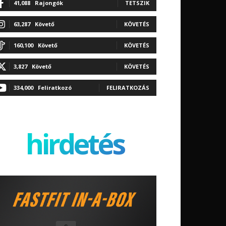
41,088
Rajongók
TETSZIK
63,287
Követő
KÖVETÉS
160,100
Követő
KÖVETÉS
3,827
Követő
KÖVETÉS
334,000
Feliratkozó
FELIRATKOZÁS
hirdetés