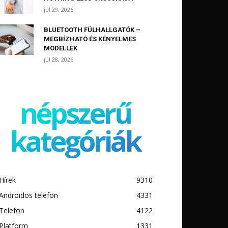
júl 29, 2026
BLUETOOTH FÜLHALLGATÓK –
MEGBÍZHATÓ ÉS KÉNYELMES
MODELLEK
júl 28, 2026
népszerű
kategóriák
Hírek
9310
Androidos telefon
4331
Telefon
4122
Platform
1331