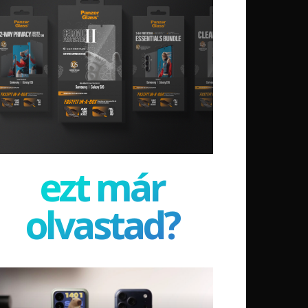
ezt már
olvastad?