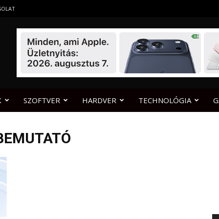
SOLAT
K
SZOFTVER
HARDVER
TECHNOLÓGIA
G
 BEMUTATÓ