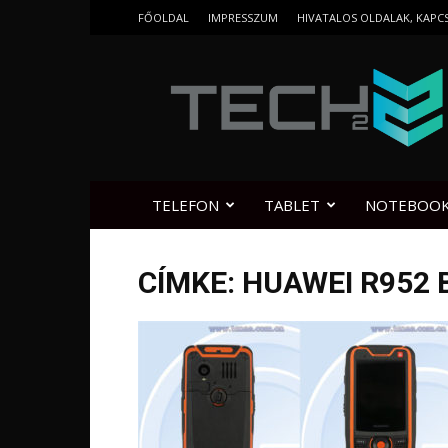
FŐOLDAL
IMPRESSZUM
HIVATALOS OLDALAK, KAPC
Tech2.hu
TELEFON
TABLET
NOTEBOO
CÍMKE: HUAWEI R952