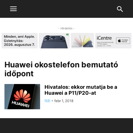
- Hirdetés -
Huawei okostelefon bemutató
időpont
Hivatalos: ekkor mutatja be a
Huawei a P11/P20-at
Ildi
-
febr 1, 2018