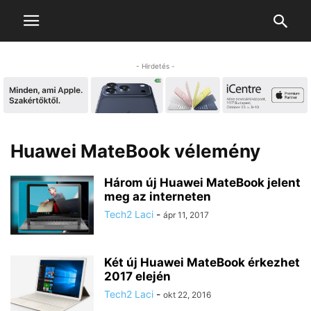
- Hirdetés -
Huawei MateBook vélemény
Három új Huawei MateBook jelent
meg az interneten
Tech2 Laci
-
ápr 11, 2017
Két új Huawei MateBook érkezhet
2017 elején
Tech2 Laci
-
okt 22, 2016