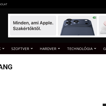
SOLAT
K
SZOFTVER
HARDVER
TECHNOLÓGIA
G
MANG