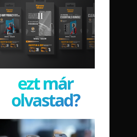
ezt már
olvastad?