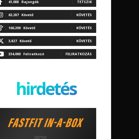
41,088
Rajongók
TETSZIK
63,287
Követő
KÖVETÉS
160,200
Követő
KÖVETÉS
3,827
Követő
KÖVETÉS
334,000
Feliratkozó
FELIRATKOZÁS
hirdetés