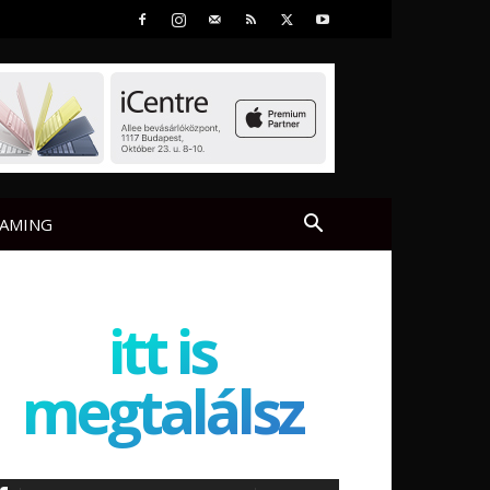
AMING
itt is
megtalálsz