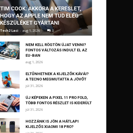
TIM COOK: AKKORA A KERESLET,
HOGY AZ APPLE NEM TUD ELÉG
KÉSZÜLÉKET GYÁRTANI
Tech2 Laci
-
aug 1, 2026
0
NEM KELL RÖGTÖN ÚJAT VENNI?
FONTOS VÁLTOZÁS INDULT EL AZ
EU-BAN
aug 1, 2026
ELTŰNHETNEK A KIJELZŐK KÁVÁI?
A TECNO MEGMUTATTA A JÖVŐT
júl 31, 2026
ÚJ KÉPEKEN A PIXEL 11 PRO FOLD,
TÖBB FONTOS RÉSZLET IS KIDERÜLT
júl 31, 2026
HOZZÁNK IS JÖN A HÁTLAPI
KIJELZŐS XIAOMI 18 PRO?