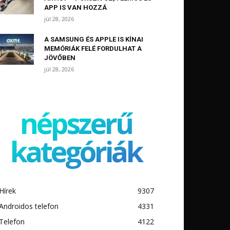
APP IS VAN HOZZÁ
júl 28, 2026
A SAMSUNG ÉS APPLE IS KÍNAI
MEMÓRIÁK FELÉ FORDULHAT A
JÖVŐBEN
júl 28, 2026
népszerű
kategóriák
Hírek
9307
Androidos telefon
4331
Telefon
4122