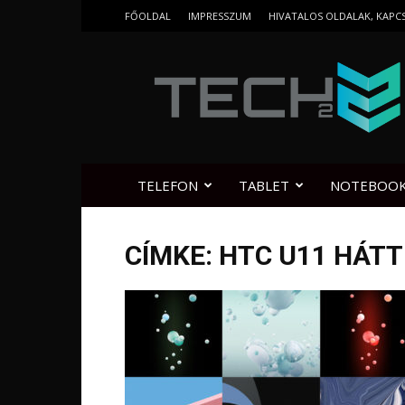
FŐOLDAL
IMPRESSZUM
HIVATALOS OLDALAK, KAPC
Tech2.hu
TELEFON
TABLET
NOTEBOO
CÍMKE: HTC U11 HÁT