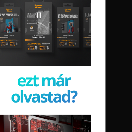
ezt már
olvastad?