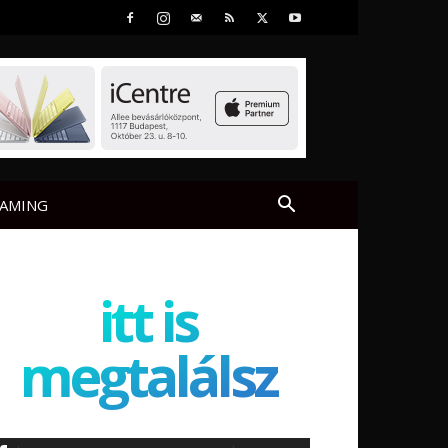
AMING
itt is
megtalálsz