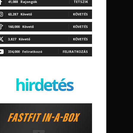
41,088
Rajongók
TETSZIK
63,287
Követő
KÖVETÉS
160,000
Követő
KÖVETÉS
3,827
Követő
KÖVETÉS
334,000
Feliratkozó
FELIRATKOZÁS
hirdetés