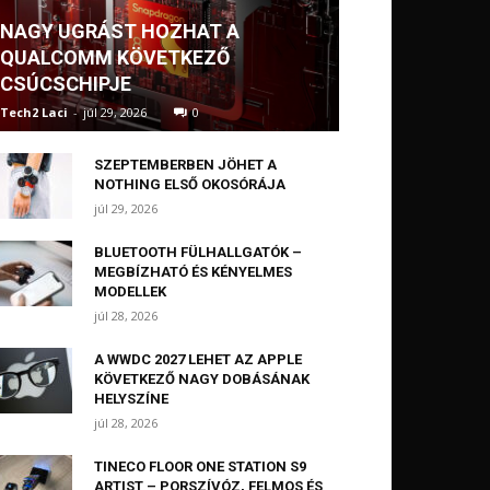
NAGY UGRÁST HOZHAT A
QUALCOMM KÖVETKEZŐ
CSÚCSCHIPJE
Tech2 Laci
-
júl 29, 2026
0
SZEPTEMBERBEN JÖHET A
NOTHING ELSŐ OKOSÓRÁJA
júl 29, 2026
BLUETOOTH FÜLHALLGATÓK –
MEGBÍZHATÓ ÉS KÉNYELMES
MODELLEK
júl 28, 2026
A WWDC 2027 LEHET AZ APPLE
KÖVETKEZŐ NAGY DOBÁSÁNAK
HELYSZÍNE
júl 28, 2026
TINECO FLOOR ONE STATION S9
ARTIST – PORSZÍVÓZ, FELMOS ÉS