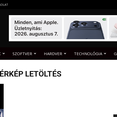
SOLAT
K
SZOFTVER
HARDVER
TECHNOLÓGIA
G
TÉRKÉP LETÖLTÉS