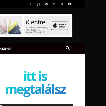
AMING
itt is
megtalálsz