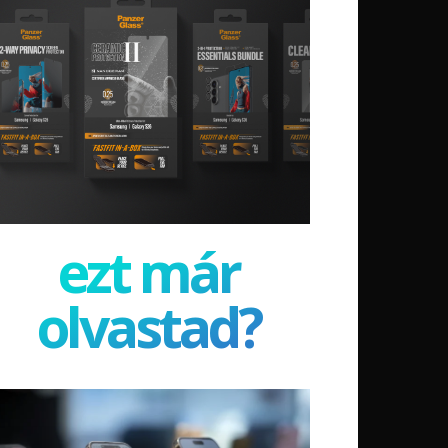
ezt már
olvastad?