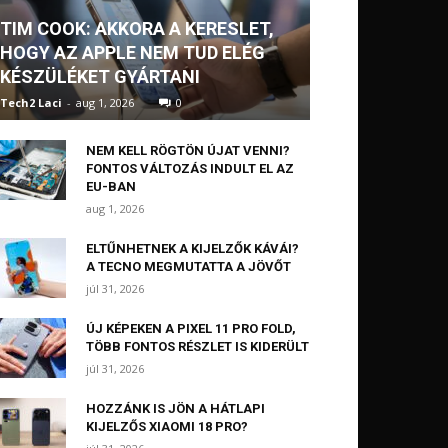
TIM COOK: AKKORA A KERESLET,
HOGY AZ APPLE NEM TUD ELÉG
KÉSZÜLÉKET GYÁRTANI
Tech2 Laci
-
aug 1, 2026
0
NEM KELL RÖGTÖN ÚJAT VENNI?
FONTOS VÁLTOZÁS INDULT EL AZ
EU-BAN
aug 1, 2026
ELTŰNHETNEK A KIJELZŐK KÁVÁI?
A TECNO MEGMUTATTA A JÖVŐT
júl 31, 2026
ÚJ KÉPEKEN A PIXEL 11 PRO FOLD,
TÖBB FONTOS RÉSZLET IS KIDERÜLT
júl 31, 2026
HOZZÁNK IS JÖN A HÁTLAPI
KIJELZŐS XIAOMI 18 PRO?