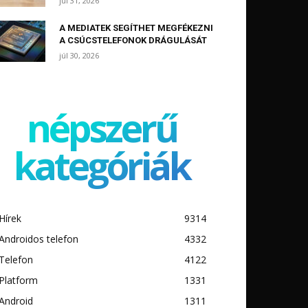
júl 31, 2026
A MEDIATEK SEGÍTHET MEGFÉKEZNI
A CSÚCSTELEFONOK DRÁGULÁSÁT
júl 30, 2026
népszerű
kategóriák
Hírek
9314
Androidos telefon
4332
Telefon
4122
Platform
1331
Android
1311