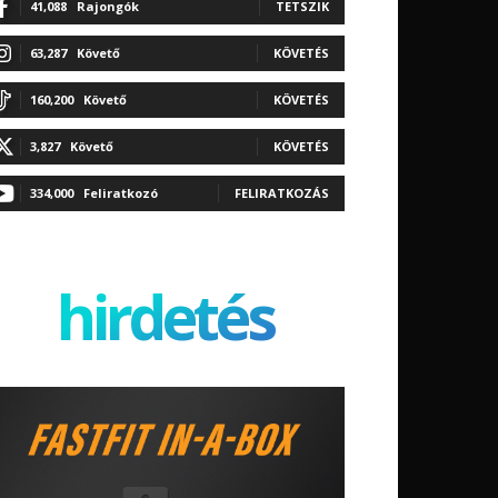
41,088
Rajongók
TETSZIK
63,287
Követő
KÖVETÉS
160,200
Követő
KÖVETÉS
3,827
Követő
KÖVETÉS
334,000
Feliratkozó
FELIRATKOZÁS
hirdetés