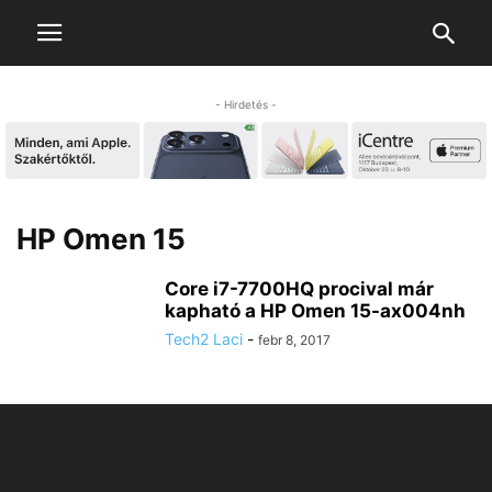
- Hirdetés -
HP Omen 15
Core i7-7700HQ procival már
kapható a HP Omen 15-ax004nh
Tech2 Laci
-
febr 8, 2017