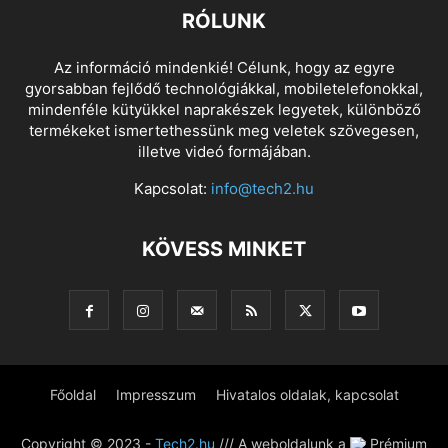
RÓLUNK
Az információ mindenkié! Célunk, hogy az egyre
gyorsabban fejlődő technológiákkal, mobiletelefonokkal,
mindenféle kütyükkel naprakészek legyetek, különböző
termékeket ismertethessünk meg veletek szövegesen,
illetve videó formájában.
Kapcsolat:
info@tech2.hu
KÖVESS MINKET
Főoldal
Impresszum
Hivatalos oldalak, kapcsolat
Copyright © 2023 -
Tech2.hu
/// A weboldalunk a
Prémium