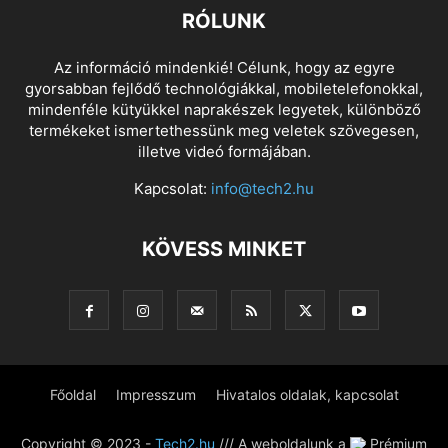
RÓLUNK
Az információ mindenkié! Célunk, hogy az egyre
gyorsabban fejlődő technológiákkal, mobiletelefonokkal,
mindenféle kütyükkel naprakészek legyetek, különböző
termékeket ismertethessünk meg veletek szövegesen,
illetve videó formájában.
Kapcsolat:
info@tech2.hu
KÖVESS MINKET
Főoldal
Impresszum
Hivatalos oldalak, kapcsolat
Copyright © 2023 -
Tech2.hu
/// A weboldalunk a
Prémium