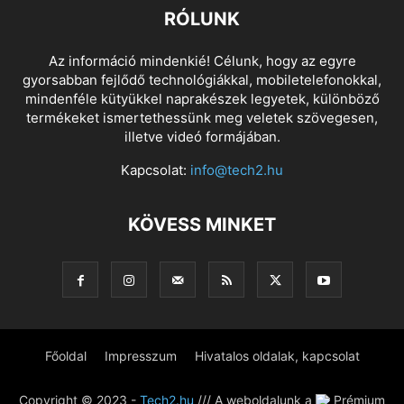
RÓLUNK
Az információ mindenkié! Célunk, hogy az egyre
gyorsabban fejlődő technológiákkal, mobiletelefonokkal,
mindenféle kütyükkel naprakészek legyetek, különböző
termékeket ismertethessünk meg veletek szövegesen,
illetve videó formájában.
Kapcsolat:
info@tech2.hu
KÖVESS MINKET
Főoldal
Impresszum
Hivatalos oldalak, kapcsolat
Copyright © 2023 -
Tech2.hu
/// A weboldalunk a
Prémium