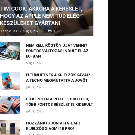
TIM COOK: AKKORA A KERESLET,
HOGY AZ APPLE NEM TUD ELÉG
KÉSZÜLÉKET GYÁRTANI
Tech2 Laci
-
aug 1, 2026
0
NEM KELL RÖGTÖN ÚJAT VENNI?
FONTOS VÁLTOZÁS INDULT EL AZ
EU-BAN
aug 1, 2026
ELTŰNHETNEK A KIJELZŐK KÁVÁI?
A TECNO MEGMUTATTA A JÖVŐT
júl 31, 2026
ÚJ KÉPEKEN A PIXEL 11 PRO FOLD,
TÖBB FONTOS RÉSZLET IS KIDERÜLT
júl 31, 2026
HOZZÁNK IS JÖN A HÁTLAPI
KIJELZŐS XIAOMI 18 PRO?