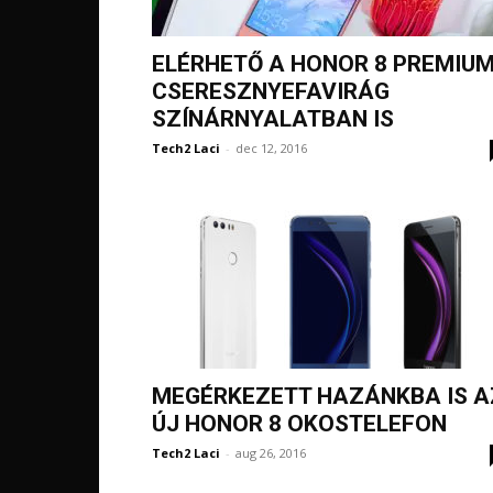
ELÉRHETŐ A HONOR 8 PREMIU
CSERESZNYEFAVIRÁG
SZÍNÁRNYALATBAN IS
Tech2 Laci
-
dec 12, 2016
MEGÉRKEZETT HAZÁNKBA IS A
ÚJ HONOR 8 OKOSTELEFON
Tech2 Laci
-
aug 26, 2016