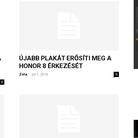
A
ÚJABB PLAKÁT ERŐSÍTI MEG A
HONOR 8 ÉRKEZÉSÉT
Zola
-
júl 1, 2016
0
0