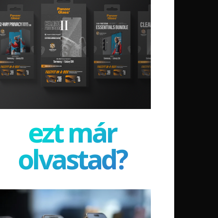
ezt már
olvastad?