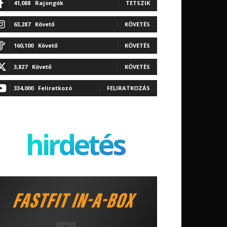
41,088
Rajongók
TETSZIK
63,287
Követő
KÖVETÉS
160,100
Követő
KÖVETÉS
3,827
Követő
KÖVETÉS
334,000
Feliratkozó
FELIRATKOZÁS
hirdetés