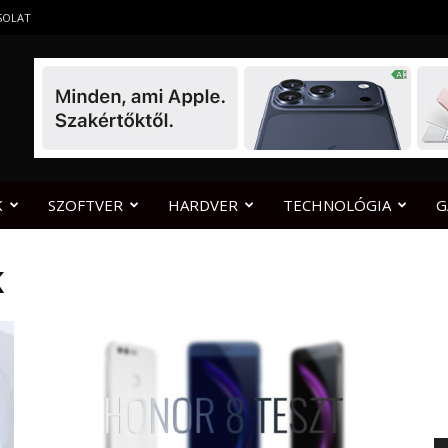
SOLAT
K
SZOFTVER
HARDVER
TECHNOLÓGIA
G
K