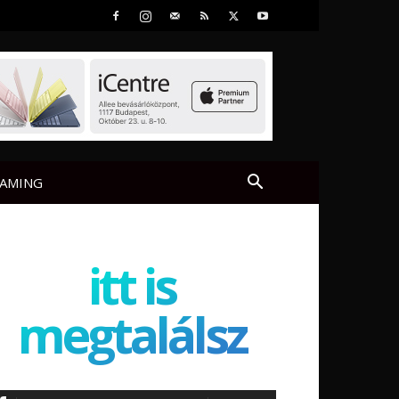
AMING
itt is
megtalálsz