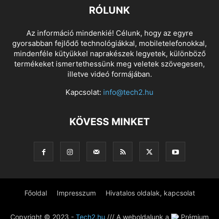
RÓLUNK
Az információ mindenkié! Célunk, hogy az egyre
gyorsabban fejlődő technológiákkal, mobiletelefonokkal,
mindenféle kütyükkel naprakészek legyetek, különböző
termékeket ismertethessünk meg veletek szövegesen,
illetve videó formájában.
Kapcsolat:
info@tech2.hu
KÖVESS MINKET
Főoldal
Impresszum
Hivatalos oldalak, kapcsolat
Copyright © 2023 -
Tech2.hu
/// A weboldalunk a
Prémium