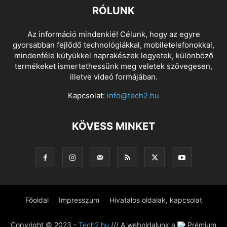
RÓLUNK
Az információ mindenkié! Célunk, hogy az egyre
gyorsabban fejlődő technológiákkal, mobiletelefonokkal,
mindenféle kütyükkel naprakészek legyetek, különböző
termékeket ismertethessünk meg veletek szövegesen,
illetve videó formájában.
Kapcsolat:
info@tech2.hu
KÖVESS MINKET
Főoldal
Impresszum
Hivatalos oldalak, kapcsolat
Copyright © 2023 -
Tech2.hu
/// A weboldalunk a
Prémium