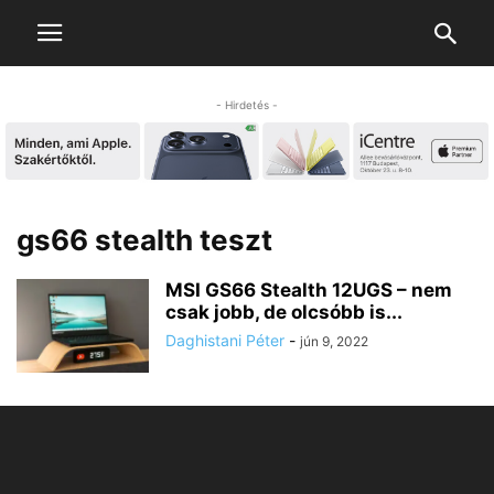
- Hirdetés -
gs66 stealth teszt
MSI GS66 Stealth 12UGS – nem
csak jobb, de olcsóbb is...
Daghistani Péter
-
jún 9, 2022