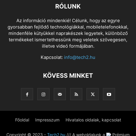
RÓLUNK
Az információ mindenkié! Célunk, hogy az egyre
gyorsabban fejlődő technológiákkal, mobiletelefonokkal,
mindenféle kütyükkel naprakészek legyetek, különböző
termékeket ismertethessünk meg veletek szövegesen,
illetve videó formájában.
Kapcsolat:
info@tech2.hu
KÖVESS MINKET
Főoldal
Impresszum
Hivatalos oldalak, kapcsolat
Copyright © 2023 -
Tech2.hu
/// A weboldalunk a
Prémium