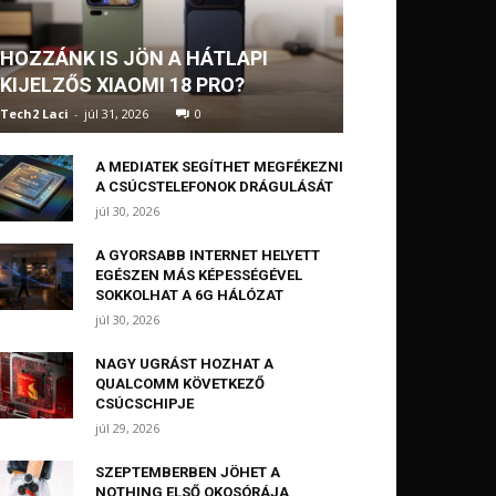
HOZZÁNK IS JÖN A HÁTLAPI
KIJELZŐS XIAOMI 18 PRO?
Tech2 Laci
-
júl 31, 2026
0
A MEDIATEK SEGÍTHET MEGFÉKEZNI
A CSÚCSTELEFONOK DRÁGULÁSÁT
júl 30, 2026
A GYORSABB INTERNET HELYETT
EGÉSZEN MÁS KÉPESSÉGÉVEL
SOKKOLHAT A 6G HÁLÓZAT
júl 30, 2026
NAGY UGRÁST HOZHAT A
QUALCOMM KÖVETKEZŐ
CSÚCSCHIPJE
júl 29, 2026
SZEPTEMBERBEN JÖHET A
NOTHING ELSŐ OKOSÓRÁJA