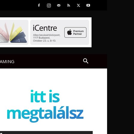
AMING
itt is
megtalálsz