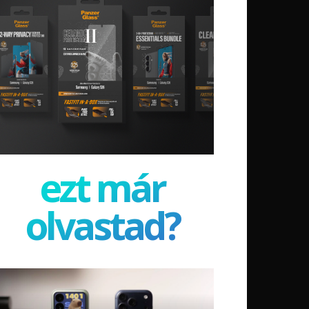
ezt már
olvastad?