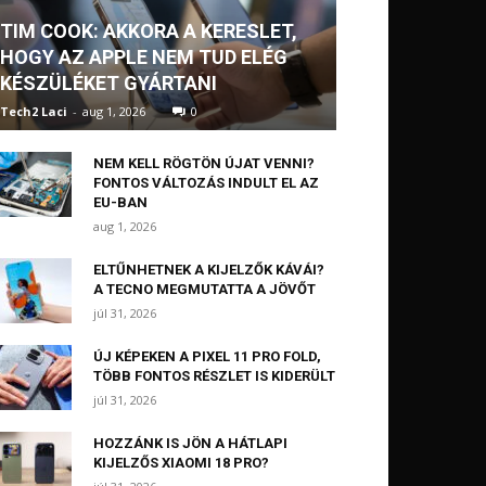
TIM COOK: AKKORA A KERESLET,
HOGY AZ APPLE NEM TUD ELÉG
KÉSZÜLÉKET GYÁRTANI
Tech2 Laci
-
aug 1, 2026
0
NEM KELL RÖGTÖN ÚJAT VENNI?
FONTOS VÁLTOZÁS INDULT EL AZ
EU-BAN
aug 1, 2026
ELTŰNHETNEK A KIJELZŐK KÁVÁI?
A TECNO MEGMUTATTA A JÖVŐT
júl 31, 2026
ÚJ KÉPEKEN A PIXEL 11 PRO FOLD,
TÖBB FONTOS RÉSZLET IS KIDERÜLT
júl 31, 2026
HOZZÁNK IS JÖN A HÁTLAPI
KIJELZŐS XIAOMI 18 PRO?