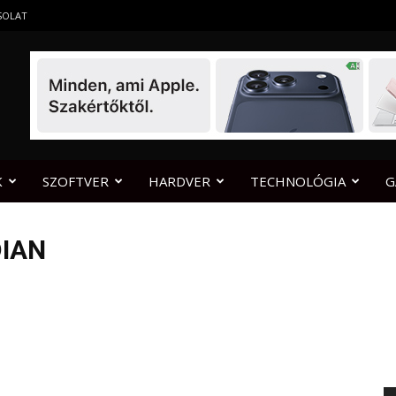
SOLAT
K
SZOFTVER
HARDVER
TECHNOLÓGIA
G
DIAN