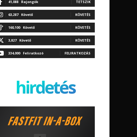
41,088
Rajongók
TETSZIK
63,287
Követő
KÖVETÉS
160,100
Követő
KÖVETÉS
3,827
Követő
KÖVETÉS
334,000
Feliratkozó
FELIRATKOZÁS
hirdetés