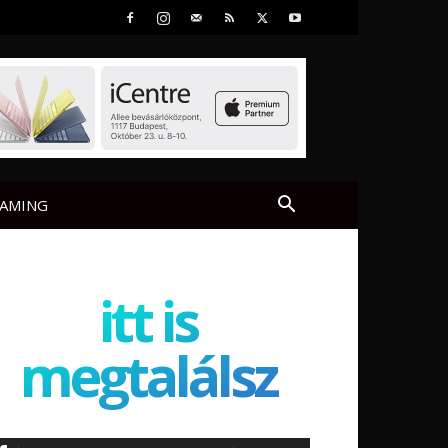
AMING
itt is
megtalálsz