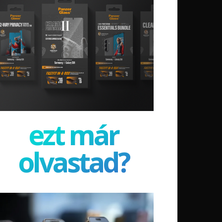
ezt már
olvastad?