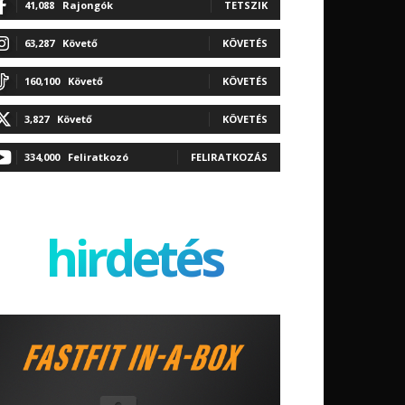
41,088
Rajongók
TETSZIK
63,287
Követő
KÖVETÉS
160,100
Követő
KÖVETÉS
3,827
Követő
KÖVETÉS
334,000
Feliratkozó
FELIRATKOZÁS
hirdetés