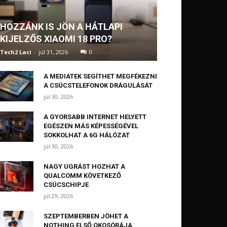
HOZZÁNK IS JÖN A HÁTLAPI
KIJELZŐS XIAOMI 18 PRO?
Tech2 Laci
-
júl 31, 2026
0
A MEDIATEK SEGÍTHET MEGFÉKEZNI
A CSÚCSTELEFONOK DRÁGULÁSÁT
júl 30, 2026
A GYORSABB INTERNET HELYETT
EGÉSZEN MÁS KÉPESSÉGÉVEL
SOKKOLHAT A 6G HÁLÓZAT
júl 30, 2026
NAGY UGRÁST HOZHAT A
QUALCOMM KÖVETKEZŐ
CSÚCSCHIPJE
júl 29, 2026
SZEPTEMBERBEN JÖHET A
NOTHING ELSŐ OKOSÓRÁJA