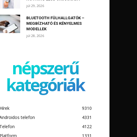
júl 29, 2026
BLUETOOTH FÜLHALLGATÓK –
MEGBÍZHATÓ ÉS KÉNYELMES
MODELLEK
júl 28, 2026
népszerű
kategóriák
Hírek
9310
Androidos telefon
4331
Telefon
4122
Platform
1331