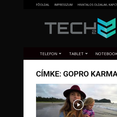
FŐOLDAL
IMPRESSZUM
HIVATALOS OLDALAK, KAPC
Tech2.hu
TELEFON
TABLET
NOTEBOO
CÍMKE: GOPRO KARM