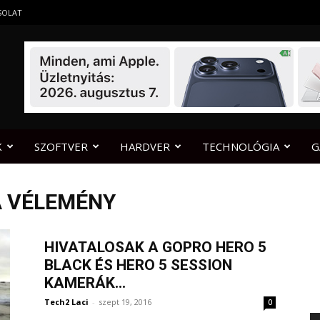
SOLAT
K
SZOFTVER
HARDVER
TECHNOLÓGIA
G
A VÉLEMÉNY
HIVATALOSAK A GOPRO HERO 5
BLACK ÉS HERO 5 SESSION
KAMERÁK...
Tech2 Laci
-
szept 19, 2016
0