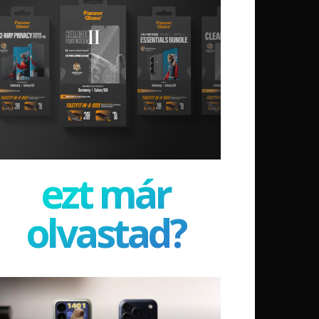
ezt már
olvastad?