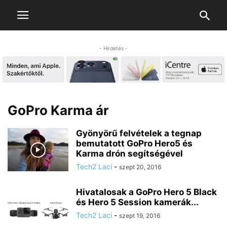
- Hirdetés -
GoPro Karma ár
Gyönyörű felvételek a tegnap
bemutatott GoPro Hero5 és
Karma drón segítségével
Tech2 Laci
-
szept 20, 2016
Hivatalosak a GoPro Hero 5 Black
és Hero 5 Session kamerák...
Tech2 Laci
-
szept 19, 2016