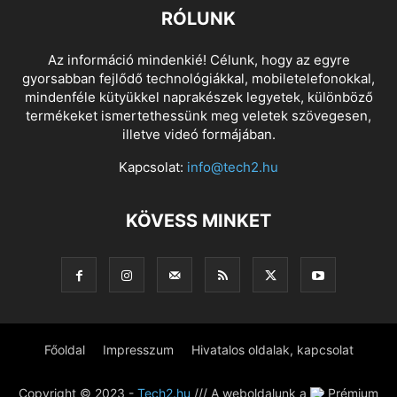
RÓLUNK
Az információ mindenkié! Célunk, hogy az egyre
gyorsabban fejlődő technológiákkal, mobiletelefonokkal,
mindenféle kütyükkel naprakészek legyetek, különböző
termékeket ismertethessünk meg veletek szövegesen,
illetve videó formájában.
Kapcsolat:
info@tech2.hu
KÖVESS MINKET
Főoldal
Impresszum
Hivatalos oldalak, kapcsolat
Copyright © 2023 -
Tech2.hu
/// A weboldalunk a
Prémium