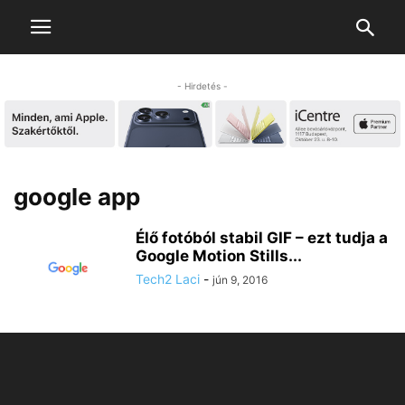
- Hirdetés -
google app
Élő fotóból stabil GIF – ezt tudja a
Google Motion Stills...
Tech2 Laci
-
jún 9, 2016