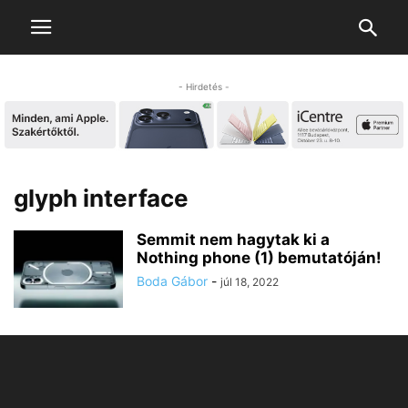
- Hirdetés -
glyph interface
Semmit nem hagytak ki a
Nothing phone (1) bemutatóján!
Boda Gábor
-
júl 18, 2022