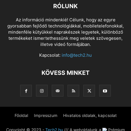
RÓLUNK
Az információ mindenkié! Célunk, hogy az egyre
gyorsabban fejlődő technológiákkal, mobiletelefonokkal,
mindenféle kütyükkel naprakészek legyetek, különböző
termékeket ismertethessünk meg veletek szövegesen,
illetve videó formájában.
Kapcsolat:
info@tech2.hu
KÖVESS MINKET
Főoldal
Impresszum
Hivatalos oldalak, kapcsolat
Copyright © 2023 -
Tech2.hu
/// A weboldalunk a
Prémium