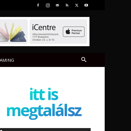
AMING
itt is
megtalálsz