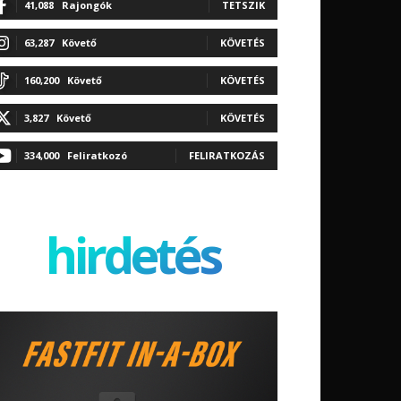
41,088
Rajongók
TETSZIK
63,287
Követő
KÖVETÉS
160,200
Követő
KÖVETÉS
3,827
Követő
KÖVETÉS
334,000
Feliratkozó
FELIRATKOZÁS
hirdetés