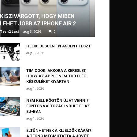
KISZIVÁRGOTT, HOGY MIBEN
LEHET JOBB AZ IPHONE AIR 2
Tech2 Laci
-
aug 3, 2026
0
HELIX: DESCENT N ASCENT TESZT
aug 1, 2026
TIM COOK: AKKORA A KERESLET,
HOGY AZ APPLE NEM TUD ELÉG
KÉSZÜLÉKET GYÁRTANI
aug 1, 2026
NEM KELL RÖGTÖN ÚJAT VENNI?
FONTOS VÁLTOZÁS INDULT EL AZ
EU-BAN
aug 1, 2026
ELTŰNHETNEK A KIJELZŐK KÁVÁI?
A TECNO MEGMUTATTA A JÖVŐT