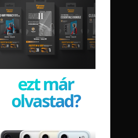
ezt már
olvastad?