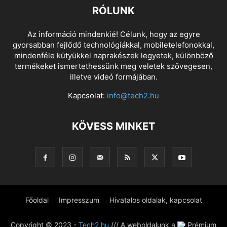
RÓLUNK
Az információ mindenkié! Célunk, hogy az egyre
gyorsabban fejlődő technológiákkal, mobiletelefonokkal,
mindenféle kütyükkel naprakészek legyetek, különböző
termékeket ismertethessünk meg veletek szövegesen,
illetve videó formájában.
Kapcsolat:
info@tech2.hu
KÖVESS MINKET
Főoldal
Impresszum
Hivatalos oldalak, kapcsolat
Copyright © 2023 -
Tech2.hu
/// A weboldalunk a
Prémium