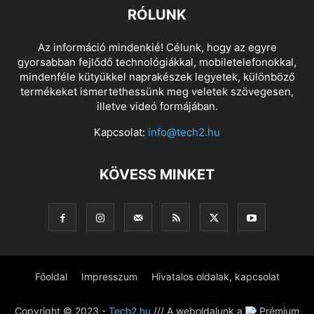
RÓLUNK
Az információ mindenkié! Célunk, hogy az egyre
gyorsabban fejlődő technológiákkal, mobiletelefonokkal,
mindenféle kütyükkel naprakészek legyetek, különböző
termékeket ismertethessünk meg veletek szövegesen,
illetve videó formájában.
Kapcsolat:
info@tech2.hu
KÖVESS MINKET
Főoldal
Impresszum
Hivatalos oldalak, kapcsolat
Copyright © 2023 -
Tech2.hu
/// A weboldalunk a
Prémium