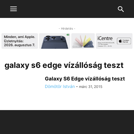
- Hirdetés -
galaxy s6 edge vízállóság teszt
Galaxy S6 Edge vízállóság teszt
Dömötör István
-
márc 31, 2015