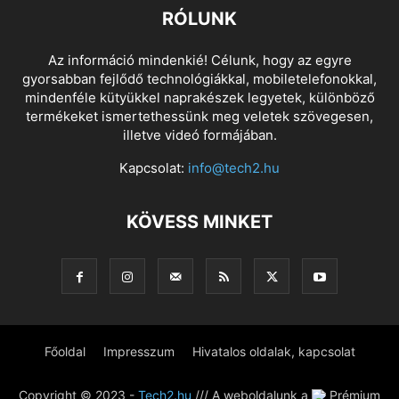
RÓLUNK
Az információ mindenkié! Célunk, hogy az egyre
gyorsabban fejlődő technológiákkal, mobiletelefonokkal,
mindenféle kütyükkel naprakészek legyetek, különböző
termékeket ismertethessünk meg veletek szövegesen,
illetve videó formájában.
Kapcsolat:
info@tech2.hu
KÖVESS MINKET
Főoldal
Impresszum
Hivatalos oldalak, kapcsolat
Copyright © 2023 -
Tech2.hu
/// A weboldalunk a
Prémium