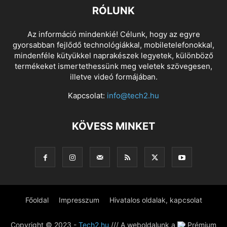
RÓLUNK
Az információ mindenkié! Célunk, hogy az egyre
gyorsabban fejlődő technológiákkal, mobiletelefonokkal,
mindenféle kütyükkel naprakészek legyetek, különböző
termékeket ismertethessünk meg veletek szövegesen,
illetve videó formájában.
Kapcsolat:
info@tech2.hu
KÖVESS MINKET
Főoldal
Impresszum
Hivatalos oldalak, kapcsolat
Copyright © 2023 -
Tech2.hu
/// A weboldalunk a
Prémium