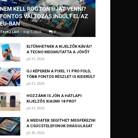
NEM KELL RÖGTÖN ÚJAT VENNI?
FONTOS VÁLTOZÁS INDULT EL AZ
EU-BAN
Tech2 Laci
-
aug 1, 2026
0
ELTŰNHETNEK A KIJELZŐK KÁVÁI?
A TECNO MEGMUTATTA A JÖVŐT
júl 31, 2026
ÚJ KÉPEKEN A PIXEL 11 PRO FOLD,
TÖBB FONTOS RÉSZLET IS KIDERÜLT
júl 31, 2026
HOZZÁNK IS JÖN A HÁTLAPI
KIJELZŐS XIAOMI 18 PRO?
júl 31, 2026
A MEDIATEK SEGÍTHET MEGFÉKEZNI
A CSÚCSTELEFONOK DRÁGULÁSÁT
júl 30, 2026