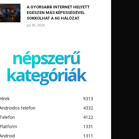
A GYORSABB INTERNET HELYETT
EGÉSZEN MÁS KÉPESSÉGÉVEL
SOKKOLHAT A 6G HÁLÓZAT
júl 30, 2026
népszerű
kategóriák
Hírek
9313
Androidos telefon
4332
Telefon
4122
Platform
1331
Android
1311