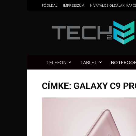
FŐOLDAL
IMPRESSZUM
HIVATALOS OLDALAK, KAPC
Tech2.hu
TELEFON
TABLET
NOTEBOO
CÍMKE: GALAXY C9 P