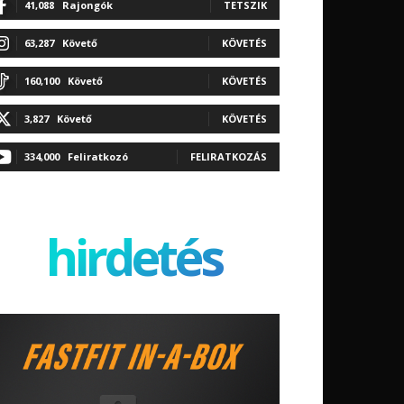
41,088
Rajongók
TETSZIK
63,287
Követő
KÖVETÉS
160,100
Követő
KÖVETÉS
3,827
Követő
KÖVETÉS
334,000
Feliratkozó
FELIRATKOZÁS
hirdetés