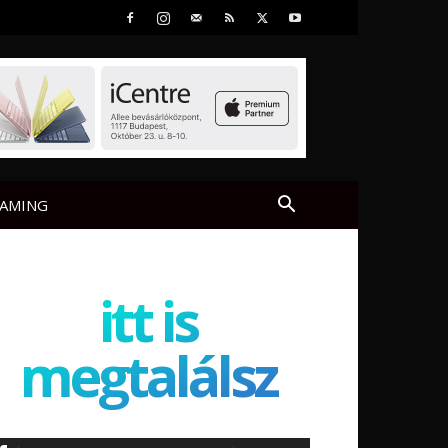
AMING
itt is
megtalálsz