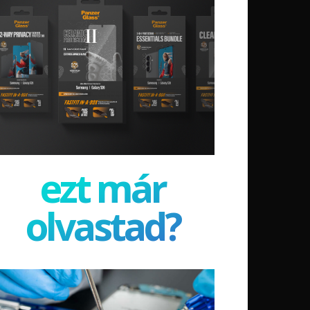
ezt már
olvastad?