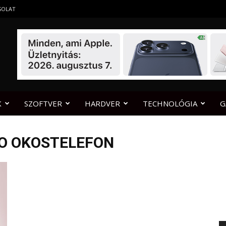
SOLAT
K
SZOFTVER
HARDVER
TECHNOLÓGIA
G
RO OKOSTELEFON