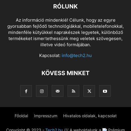
RÓLUNK
Az információ mindenkié! Célunk, hogy az egyre
gyorsabban fejlődő technológiákkal, mobiletelefonokkal,
mindenféle kütyükkel naprakészek legyetek, különböző
termékeket ismertethessünk meg veletek szövegesen,
illetve videó formájában.
Kapcsolat:
info@tech2.hu
KÖVESS MINKET
Főoldal
Impresszum
Hivatalos oldalak, kapcsolat
Copyright © 2023 -
Tech2.hu
/// A weboldalunk a
Prémium