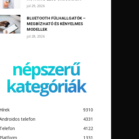
júl 29, 2026
BLUETOOTH FÜLHALLGATÓK –
MEGBÍZHATÓ ÉS KÉNYELMES
MODELLEK
júl 28, 2026
népszerű
kategóriák
Hírek
9310
Androidos telefon
4331
Telefon
4122
Platform
1331