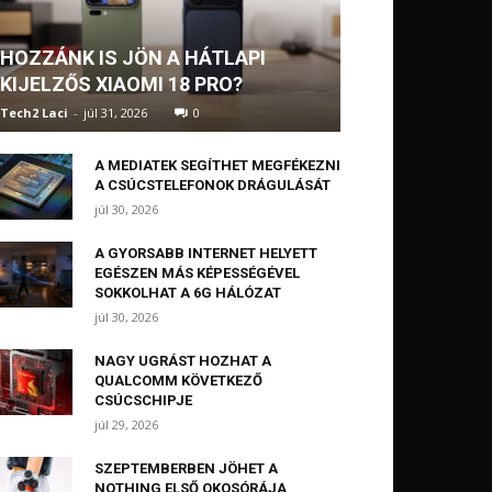
HOZZÁNK IS JÖN A HÁTLAPI
KIJELZŐS XIAOMI 18 PRO?
Tech2 Laci
-
júl 31, 2026
0
A MEDIATEK SEGÍTHET MEGFÉKEZNI
A CSÚCSTELEFONOK DRÁGULÁSÁT
júl 30, 2026
A GYORSABB INTERNET HELYETT
EGÉSZEN MÁS KÉPESSÉGÉVEL
SOKKOLHAT A 6G HÁLÓZAT
júl 30, 2026
NAGY UGRÁST HOZHAT A
QUALCOMM KÖVETKEZŐ
CSÚCSCHIPJE
júl 29, 2026
SZEPTEMBERBEN JÖHET A
NOTHING ELSŐ OKOSÓRÁJA