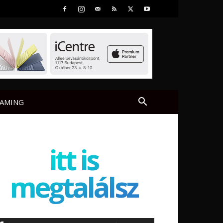
AMING
itt is
megtalálsz