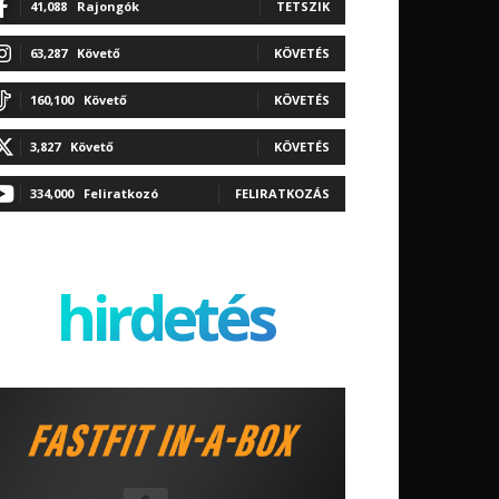
41,088
Rajongók
TETSZIK
63,287
Követő
KÖVETÉS
160,100
Követő
KÖVETÉS
3,827
Követő
KÖVETÉS
334,000
Feliratkozó
FELIRATKOZÁS
hirdetés