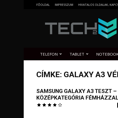
FŐOLDAL
IMPRESSZUM
HIVATALOS OLDALAK, KAPC
Tech2.hu
TELEFON
TABLET
NOTEBOO
CÍMKE: GALAXY A3 V
SAMSUNG GALAXY A3 TESZT –
KÖZÉPKATEGÓRIA FÉMHÁZZA