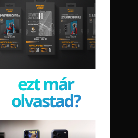
ezt már
olvastad?