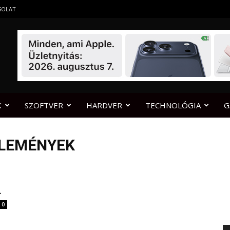
SOLAT
K
SZOFTVER
HARDVER
TECHNOLÓGIA
G
ÉLEMÉNYEK
L
0