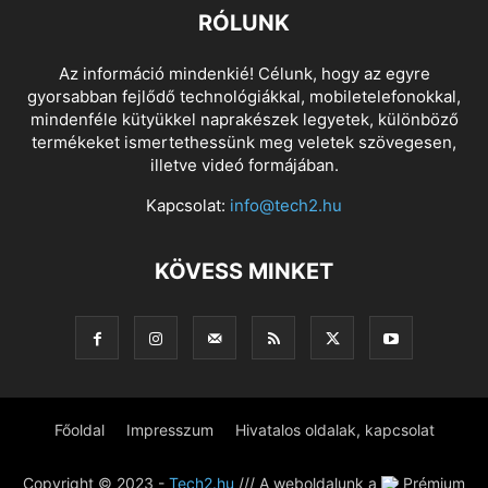
RÓLUNK
Az információ mindenkié! Célunk, hogy az egyre
gyorsabban fejlődő technológiákkal, mobiletelefonokkal,
mindenféle kütyükkel naprakészek legyetek, különböző
termékeket ismertethessünk meg veletek szövegesen,
illetve videó formájában.
Kapcsolat:
info@tech2.hu
KÖVESS MINKET
Főoldal
Impresszum
Hivatalos oldalak, kapcsolat
Copyright © 2023 -
Tech2.hu
/// A weboldalunk a
Prémium