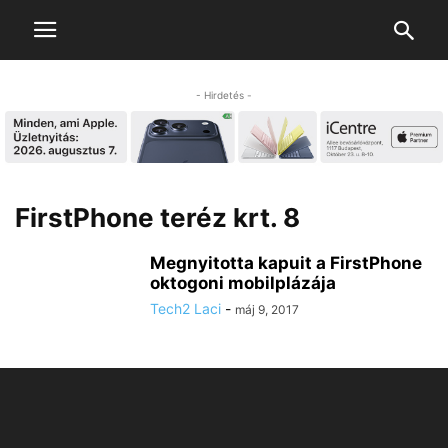
- Hirdetés -
FirstPhone teréz krt. 8
Megnyitotta kapuit a FirstPhone
oktogoni mobilplázája
Tech2 Laci
-
máj 9, 2017