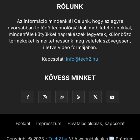
RÓLUNK
Az információ mindenkié! Célunk, hogy az egyre
gyorsabban fejlődő technológiákkal, mobiletelefonokkal,
mindenféle kütyükkel naprakészek legyetek, különböző
termékeket ismertethessünk meg veletek szövegesen,
illetve videó formájában.
Kapcsolat:
info@tech2.hu
KÖVESS MINKET
Főoldal
Impresszum
Hivatalos oldalak, kapcsolat
Copyright © 2023 -
Tech2.hu
/// A weboldalunk a
Prémium