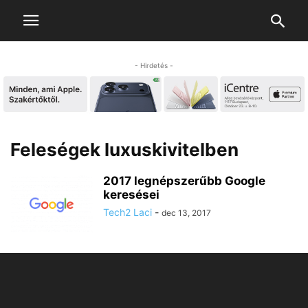
- Hirdetés -
Feleségek luxuskivitelben
2017 legnépszerűbb Google
keresései
Tech2 Laci
-
dec 13, 2017