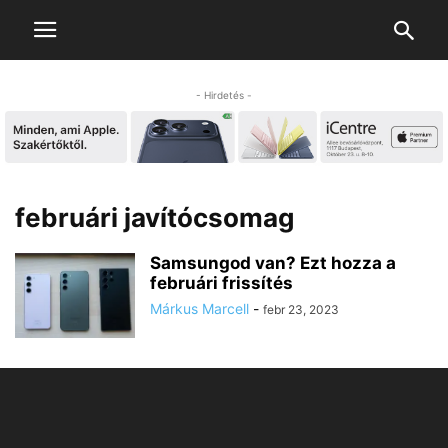
- Hirdetés -
februári javítócsomag
Samsungod van? Ezt hozza a
februári frissítés
Márkus Marcell
-
febr 23, 2023