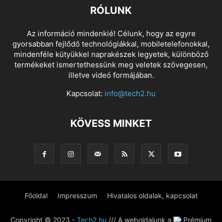
RÓLUNK
Az információ mindenkié! Célunk, hogy az egyre
gyorsabban fejlődő technológiákkal, mobiletelefonokkal,
mindenféle kütyükkel naprakészek legyetek, különböző
termékeket ismertethessünk meg veletek szövegesen,
illetve videó formájában.
Kapcsolat:
info@tech2.hu
KÖVESS MINKET
Főoldal
Impresszum
Hivatalos oldalak, kapcsolat
Copyright © 2023 -
Tech2.hu
/// A weboldalunk a
Prémium