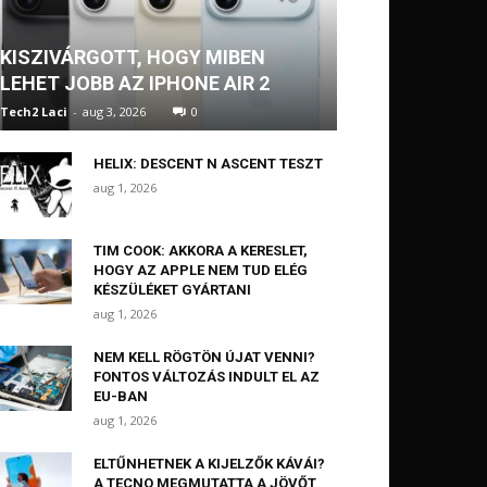
KISZIVÁRGOTT, HOGY MIBEN
LEHET JOBB AZ IPHONE AIR 2
Tech2 Laci
-
aug 3, 2026
0
HELIX: DESCENT N ASCENT TESZT
aug 1, 2026
TIM COOK: AKKORA A KERESLET,
HOGY AZ APPLE NEM TUD ELÉG
KÉSZÜLÉKET GYÁRTANI
aug 1, 2026
NEM KELL RÖGTÖN ÚJAT VENNI?
FONTOS VÁLTOZÁS INDULT EL AZ
EU-BAN
aug 1, 2026
ELTŰNHETNEK A KIJELZŐK KÁVÁI?
A TECNO MEGMUTATTA A JÖVŐT