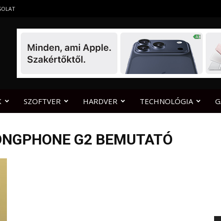
SOLAT
K
SZOFTVER
HARDVER
TECHNOLÓGIA
G
RONGPHONE G2 BEMUTATÓ