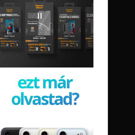
ezt már
olvastad?