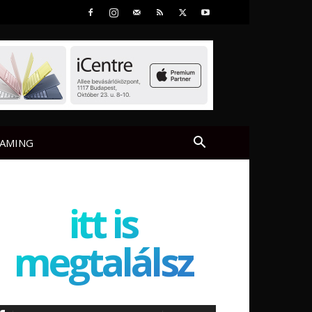
AMING
itt is
megtalálsz