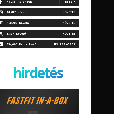
41,088
Rajongók
TETSZIK
63,287
Követő
KÖVETÉS
160,200
Követő
KÖVETÉS
3,827
Követő
KÖVETÉS
334,000
Feliratkozó
FELIRATKOZÁS
hirdetés