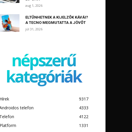
aug 1, 2026
ELTŰNHETNEK A KIJELZŐK KÁVÁI?
A TECNO MEGMUTATTA A JÖVŐT
júl 31, 2026
népszerű
kategóriák
Hírek
9317
Androidos telefon
4333
Telefon
4122
Platform
1331