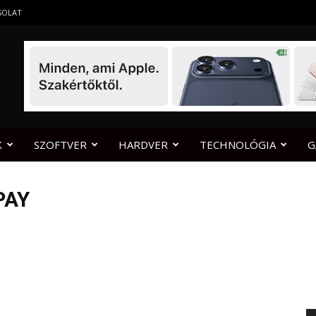
SOLAT
K
SZOFTVER
HARDVER
TECHNOLÓGIA
G
PAY