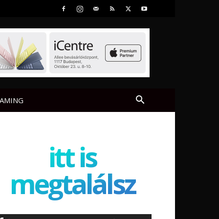
AMING
itt is
megtalálsz