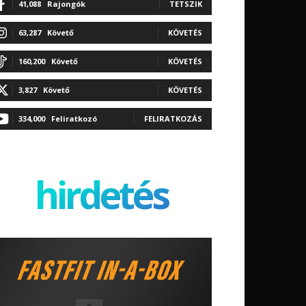
41,088
Rajongók
TETSZIK
63,287
Követő
KÖVETÉS
160,200
Követő
KÖVETÉS
3,827
Követő
KÖVETÉS
334,000
Feliratkozó
FELIRATKOZÁS
hirdetés