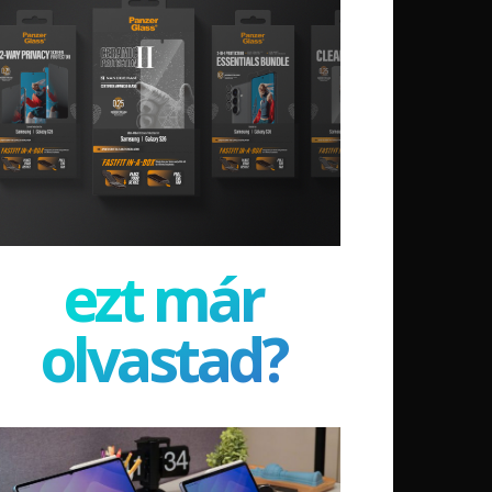
ezt már
olvastad?