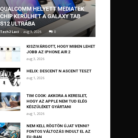
QUALCOMM HELYETT MEDIATEK
CHIP KERÜLHET A GALAXY TAB
S12 ULTRÁBA
Tech2 Laci
-
aug 3, 2026
0
KISZIVÁRGOTT, HOGY MIBEN LEHET
JOBB AZ IPHONE AIR 2
aug 3, 2026
HELIX: DESCENT N ASCENT TESZT
aug 1, 2026
TIM COOK: AKKORA A KERESLET,
HOGY AZ APPLE NEM TUD ELÉG
KÉSZÜLÉKET GYÁRTANI
aug 1, 2026
NEM KELL RÖGTÖN ÚJAT VENNI?
FONTOS VÁLTOZÁS INDULT EL AZ
EU-BAN